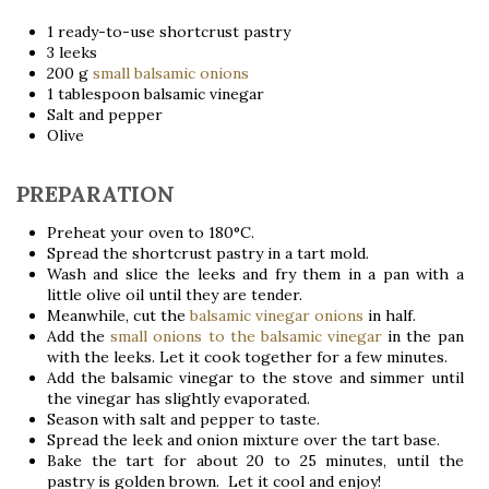
1 ready-to-use shortcrust pastry
3 leeks
200 g
small balsamic onions
1 tablespoon balsamic vinegar
Salt and pepper
Olive
PREPARATION
Preheat your oven to 180°C.
Spread the shortcrust pastry in a tart mold.
Wash and slice the leeks and fry them in a pan with a
little olive oil until they are tender.
Meanwhile, cut the
balsamic vinegar onions
in half.
Add the
small onions to the balsamic vinegar
in the pan
with the leeks. Let it cook together for a few minutes.
Add the balsamic vinegar to the stove and simmer until
the vinegar has slightly evaporated.
Season with salt and pepper to taste.
Spread the leek and onion mixture over the tart base.
Bake the tart for about 20 to 25 minutes, until the
pastry is golden brown. Let it cool and enjoy!