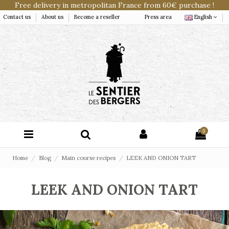
Free delivery in metropolitan France from 60€ purchase !
Contact us
About us
Become a reseller
Press area
English
0
Home
Blog
Main course recipes
LEEK AND ONION TART
LEEK AND ONION TART