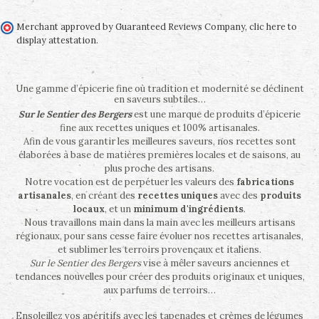
Merchant approved by Guaranteed Reviews Company,
clic here to
display attestation
.
Une gamme d’épicerie fine où tradition et modernité se déclinent
en saveurs subtiles…
Sur le Sentier des Bergers
est une marque de produits d’épicerie
fine aux recettes uniques et 100% artisanales.
Afin de vous garantir les meilleures saveurs, nos recettes sont
élaborées à base de matières premières locales et de saisons, au
plus proche des artisans.
Notre vocation est de perpétuer les valeurs des
fabrications
artisanales
, en créant des
recettes uniques
avec des
produits
locaux
, et un
minimum d'ingrédients
.
Nous travaillons main dans la main avec les meilleurs artisans
régionaux, pour sans cesse faire évoluer nos recettes artisanales,
et sublimer les terroirs provençaux et italiens.
Sur le Sentier des Bergers
vise à mêler saveurs anciennes et
tendances nouvelles pour créer des produits originaux et uniques,
aux parfums de terroirs…
Ensoleillez vos apéritifs avec les tapenades et crèmes de légumes