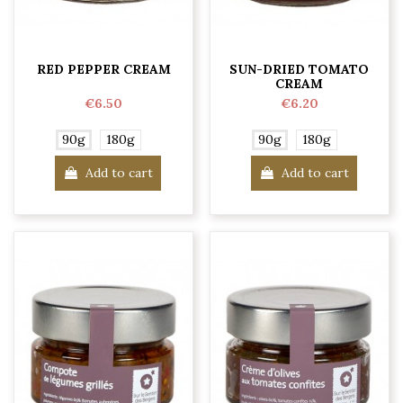
RED PEPPER CREAM
SUN-DRIED TOMATO
CREAM
€6.50
€6.20
90g
180g
90g
180g
Add to cart
Add to cart