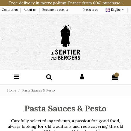
Free delivery in metropolitan France from 60€ purchase !
Contact us
About us
Become a reseller
Press area
English
0
Home
Pasta Sauces & Pesto
Pasta Sauces & Pesto
Carefully selected ingredients, a passion for good food,
always looking for old traditions and rediscovering the old