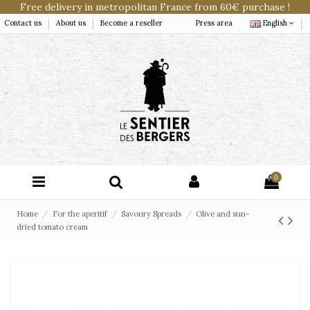
Free delivery in metropolitan France from 60€ purchase !
Contact us
About us
Become a reseller
Press area
English
0
Home
For the aperitif
Savoury Spreads
Olive and sun-
dried tomato cream