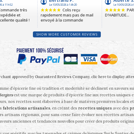
SHOW MORE CUSTOMER REVIEWS
chant approved by Guaranteed Reviews Company,
clic here to display atte
me d’épicerie fine où tradition et modernité se déclinent en saveurs s
 Bergers
est une marque de produits d’épicerie fine aux recettes uniques e
eurs, nos recettes sont élaborées à base de matières premières locales et
es
fabrications artisanales
, en créant des
recettes uniques
avec des
pr
rs artisans régionaux, pour sans cesse faire évoluer nos recettes artisanal
saveurs anciennes et tendances nouvelles pour créer des produits origina
ez vos apéritifs avec les tapenades et crèmes de légumes Sur le Sentier d