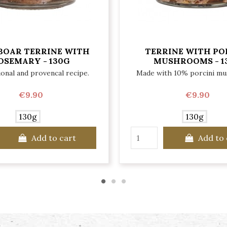
BOAR TERRINE WITH
TERRINE WITH PO
OSEMARY - 130G
MUSHROOMS - 1
ional and provencal recipe.
Made with 10% porcini m
€9.90
€9.90
130g
130g
Add to cart
Add to 