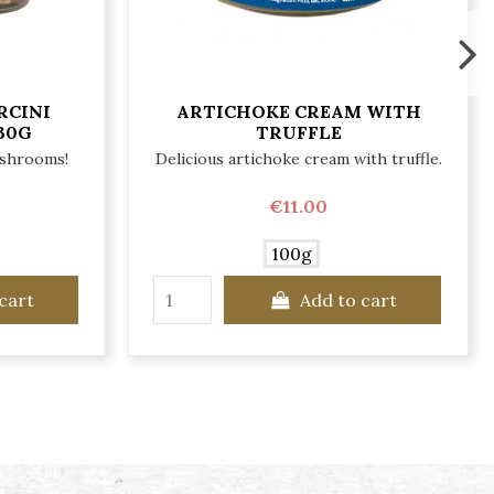
RCINI
ARTICHOKE CREAM WITH
30G
TRUFFLE
ushrooms!
Delicious artichoke cream with truffle.
€11.00
100g
cart
Add to cart