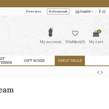
Press area
Professionals
English
0
My account
Wishlist(
0
)
My cart
ET
GIFT BOXES
GREAT DEALS
TESSEN
ream