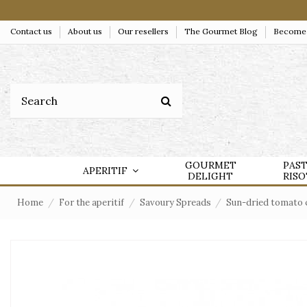
Contact us
About us
Our resellers
The Gourmet Blog
Become a
GOURMET
PAS
APERITIF
DELIGHT
RIS
Home
For the aperitif
Savoury Spreads
Sun-dried tomato