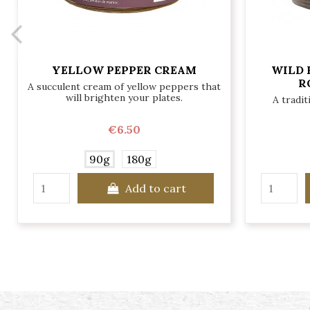
YELLOW PEPPER CREAM
WILD 
R
A succulent cream of yellow peppers that
will brighten your plates.
A tradit
€6.50
90g
180g
Add to cart