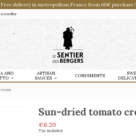
Free delivery in metropolitan France from 60€ purchase !
 reseller
TA AND
ARTISAN
SWE
CONDIMENTS
OTTO
SAUCES
DELICA
 cream
Sun-dried tomato c
€6.20
Tax included