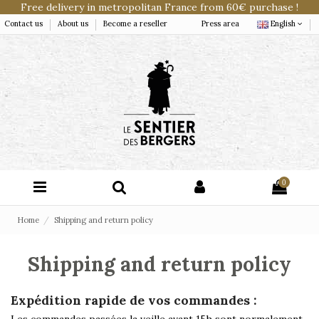
Free delivery in metropolitan France from 60€ purchase !
Contact us
About us
Become a reseller
Press area
English
0
Home
Shipping and return policy
Shipping and return policy
Expédition rapide de vos commandes :
Les commandes passées la veille avant 15h sont normalement