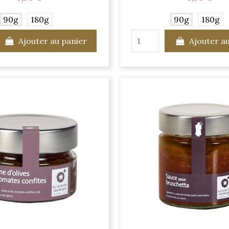
90g
180g
90g
180g
Ajouter au panier
Ajouter a