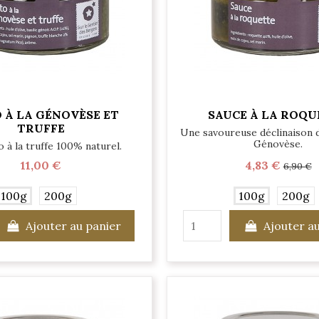
 À LA GÉNOVÈSE ET
SAUCE À LA ROQU
TRUFFE
Une savoureuse déclinaison d
Génovèse.
 à la truffe 100% naturel.
11,00 €
4,83 €
6,90 €
100g
200g
100g
200g
Ajouter au panier
Ajouter a