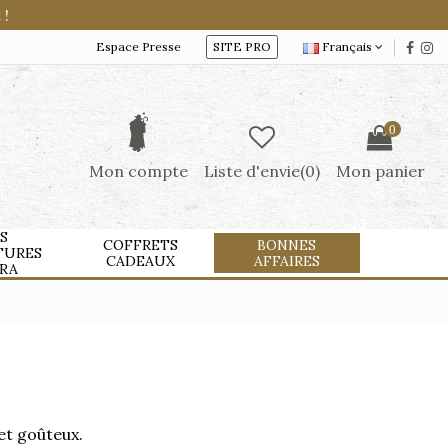
 !
Espace Presse
SITE PRO
Français
0
Mon compte
Liste d'envie(
0
)
Mon panier
S
COFFRETS
BONNES
TURES
CADEAUX
AFFAIRES
RA
 et goûteux.