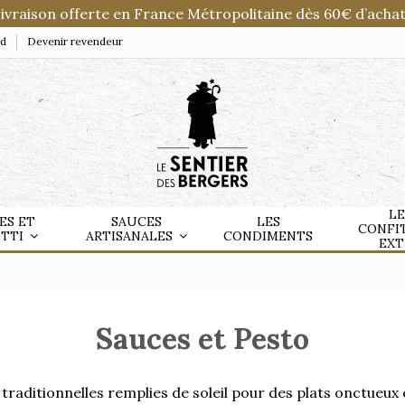
ivraison offerte en France Métropolitaine dès 60€ d’achat
nd
Devenir revendeur
LE
ES ET
SAUCES
LES
CONFI
OTTI
ARTISANALES
CONDIMENTS
EXT
Sauces et Pesto
traditionnelles remplies de soleil pour des plats onctueux