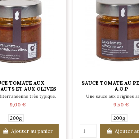
UCE TOMATE AUX
SAUCE TOMATE AU P
AUTS ET AUX OLIVES
A.O.P
iterranéenne très typique.
Une sauce aux origines a
9,00 €
9,50 €
200g
200g
Ajouter au panier
Ajouter a