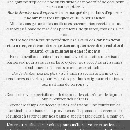
Une gamme d’épicerie fine où tradition et modernité se déclinent
en saveurs subtiles…
Sur le Sentier des Bergers
est une marque de produits d’épicerie
fine aux recettes uniques et 100% artisanales.
Afin de vous garantir les meilleures saveurs, nos recettes sont
élaborées à base de matières premières de qualités, choisies avec
soin.
Notre vocation est de perpétuer les valeurs des
fabrications
artisanales
, en créant des
recettes uniques
avec des
produits de
qualité
, et un
minimum d'ingrédients
.
Nous travaillons main dans la main avec les meilleurs artisans
régionaux, pour sans cesse faire évoluer nos recettes artisanales,
et sublimer les terroirs provençaux et italiens.
Sur le Sentier des Bergers
vise à mêler saveurs anciennes et
tendances nouvelles pour créer des produits originaux et uniques,
aux parfums de terroirs…
Ensoleillez vos apéritifs avec les tapenades et crèmes de légumes
Sur le Sentier des Bergers
Prenez le temps de découvrir nos créations : une collection de
tartinables artisanaux et provençaux : Tapenades et crèmes de
légumes ; à tartiner sur nos pains d’apéritif fabriqués à la main en
Italie. Des terrines artisanales aux ingrédients rigoureusement
Notre site utilise des cookies pour améliorer votre expérience en
sélectionnés, des sauces et pesto italiens, traditionnels et remplies