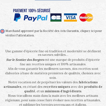
Marchand approuvé par la Société des Avis Garantis,
cliquez ici pour
vérifier l'attestation
.
Une gamme d’épicerie fine où tradition et modernité se déclinent
en saveurs subtiles…
Sur le Sentier des Bergers
est une marque de produits d’épicerie
fine aux recettes uniques et 100% artisanales.
Afin de vous garantir les meilleures saveurs, nos recettes sont
élaborées à base de matières premières de qualités, choisies avec
soin.
Notre vocation est de perpétuer les valeurs des
fabrications
artisanales
, en créant des
recettes uniques
avec des
produits de
qualité
, et un
minimum d'ingrédients
.
Nous travaillons main dans la main avec les meilleurs artisans
régionaux, pour sans cesse faire évoluer nos recettes artisanales,
et sublimer les terroirs provençaux et italiens.