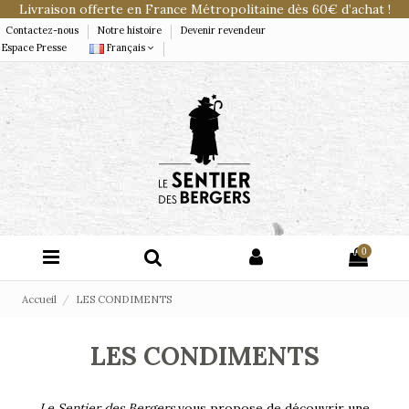
Livraison offerte en France Métropolitaine dès 60€ d’achat !
Contactez-nous
Notre histoire
Devenir revendeur
Espace Presse
Français
0
Accueil
LES CONDIMENTS
LES CONDIMENTS
Le Sentier des Bergers
vous propose de découvrir une