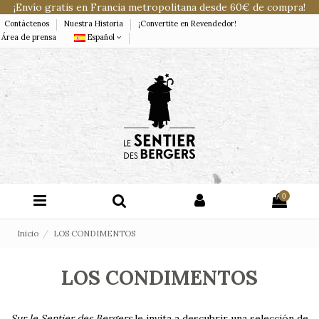
¡Envío gratis en Francia metropolitana desde 60€ de compra!
Contáctenos
Nuestra Historia
¡Convertite en Revendedor!
Área de prensa
Español
0
Inicio
LOS CONDIMENTOS
LOS CONDIMENTOS
Sur le Sentier des Bergers
le invita a descubrir una selección de