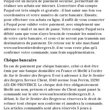
Paypal est un moyen de paiement sécurisé, permettant de
réaliser ses achats sur internet. L'ouverture d'un compte
Paypal est très simple et gratuite : il faut saisir une fois vos
coordonnées et votre numéro de carte bancaire. Ensuite,
pour effectuer vos achats en ligne, il suffit de vous connecter
à Paypal pour valider votre paiement, avec simplement une
adresse e-mail et un mot de passe. Votre compte Paypal sera
débité sans que vous n'ayez besoin de ressaisir les numéros
de votre carte bancaire, et ceux-ci ne seront pas transmis aux
destinataires du paiement. De retour sur le site marchand
www.surlesentierdesbergers.fr, il ne vous reste plus qu'à
confirmer votre commande, sans frais supplémentaires.
Chèque bancaire
En cas de paiement par chèque bancaire, celui-ci doit être
émis par une banque domiciliée en France et libellé à l’ordre
de
Sur le Sentier des Bergers
. Il est à adresser à
Sur le Sentier
des Bergers
, Service Client, 1040 avenue Jean Perrin, 13290
AIX-EN-PROVENCE. Le chèque doit être obligatoirement
libellé aux nom, prénom et adresse du Client ayant passé la
commande sur le site www.surlesentierdesbergers.fr. A
défaut, le
Sur le Sentier des Bergers
se réservera le droit de
refuser tout chèque non conforme et annulera la commande.
Les articles commandés sont alors réservés 5 jours à