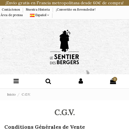
¡Envío gratis en Francia metropolitana desde 60€ de compra!
Contáctenos
Nuestra Historia
¡Convertite en Revendedor!
Área de prensa
Español
0
Inicio
C.G.V.
C.G.V.
Conditions Générales de Vente