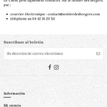
Le Client peut également contacter
Sur le Sentier des Bergers
,
par :
courrier électronique :
contact@sentierdesbergers.com
téléphone au
04 42 16 20 50
Suscríbase al boletín
Información
Mi cuenta