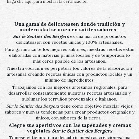
haga clic aquí para mostrar la certificación
.
Una gama de delicatessen donde tradición y
modernidad se unen en sutiles sabores…
Sur le Sentier des Bergers
es una marca de productos
delicatessen con recetas únicas y 100% artesanales.
Para garantizarte los mejores sabores, nuestras recetas están
elaboradas con materias primas locales y de temporada, lo
más cerca posible de los artesanos.
Nuestra vocación es perpetuar los valores de la elaboración
artesanal, creando recetas únicas con productos locales y un
mínimo de ingredientes.
Trabajamos con los mejores artesanos regionales, para
desarrollar constantemente nuestras recetas artesanales y
sublimar los terruños provenzales e italianos.
Sur le Sentier des Bergers
tiene como objetivo mezclar viejos
sabores y nuevas tendencias para crear productos originales y
únicos, con sabores de la tierra...
Alegre sus aperitivos con las tapenades y cremas
vegetales
Sur le Sentier des Bergers
Tómese el tiempo para descubrir nuestras creaciones: una