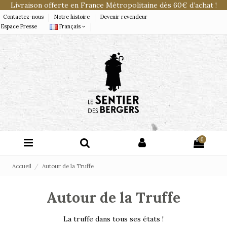
Livraison offerte en France Métropolitaine dès 60€ d’achat !
Contactez-nous
Notre histoire
Devenir revendeur
Espace Presse
Français
0
Accueil
Autour de la Truffe
Autour de la Truffe
La truffe dans tous ses états !