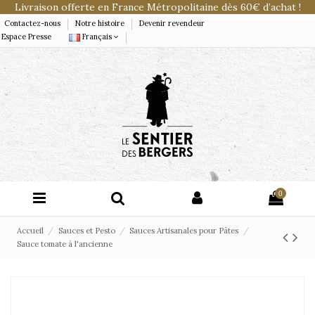
Livraison offerte en France Métropolitaine dès 60€ d’achat !
Contactez-nous
Notre histoire
Devenir revendeur
Espace Presse
Français
0
Accueil
Sauces et Pesto
Sauces Artisanales pour Pâtes
Sauce tomate à l'ancienne