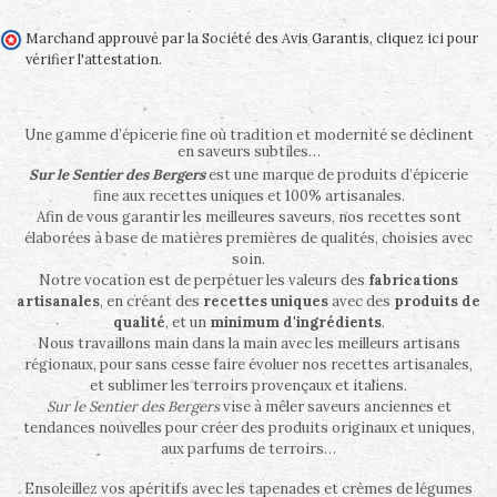
Marchand approuvé par la Société des Avis Garantis,
cliquez ici pour
vérifier l'attestation
.
Une gamme d’épicerie fine où tradition et modernité se déclinent
en saveurs subtiles…
Sur le Sentier des Bergers
est une marque de produits d’épicerie
fine aux recettes uniques et 100% artisanales.
Afin de vous garantir les meilleures saveurs, nos recettes sont
élaborées à base de matières premières de qualités, choisies avec
soin.
Notre vocation est de perpétuer les valeurs des
fabrications
artisanales
, en créant des
recettes uniques
avec des
produits de
qualité
, et un
minimum d'ingrédients
.
Nous travaillons main dans la main avec les meilleurs artisans
régionaux, pour sans cesse faire évoluer nos recettes artisanales,
et sublimer les terroirs provençaux et italiens.
Sur le Sentier des Bergers
vise à mêler saveurs anciennes et
tendances nouvelles pour créer des produits originaux et uniques,
aux parfums de terroirs…
Ensoleillez vos apéritifs avec les tapenades et crèmes de légumes