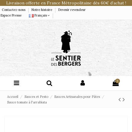
Livraison offerte en France Métropolitaine dès 60€ d’achat !
Contactez-nous
Notre histoire
Devenir revendeur
Espace Presse
Français
0
Accueil
Sauces et Pesto
Sauces Artisanales pour Pâtes
Sauce tomate à l'arrabiata