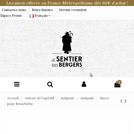
Livraison offerte en France Métropolitaine dès 60€ d’achat !
Contactez-nous
Notre histoire
Devenir revendeur
Espace Presse
Français
0
Accueil
Autour de l'apéritif
Antipasti
Antipasti
Sauce
pour Bruschetta