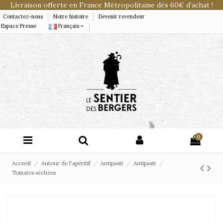
Livraison offerte en France Métropolitaine dès 60€ d’achat !
Contactez-nous
Notre histoire
Devenir revendeur
Espace Presse
Français
0
Accueil
Autour de l'apéritif
Antipasti
Antipasti
Tomates séchées