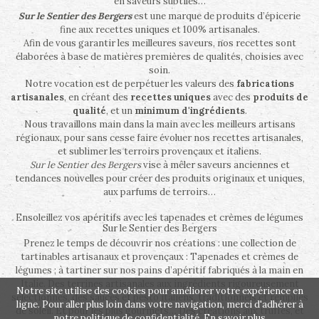
en saveurs subtiles…
Sur le Sentier des Bergers
est une marque de produits d’épicerie
fine aux recettes uniques et 100% artisanales.
Afin de vous garantir les meilleures saveurs, nos recettes sont
élaborées à base de matières premières de qualités, choisies avec
soin.
Notre vocation est de perpétuer les valeurs des
fabrications
artisanales
, en créant des
recettes uniques
avec des
produits de
qualité
, et un
minimum d'ingrédients
.
Nous travaillons main dans la main avec les meilleurs artisans
régionaux, pour sans cesse faire évoluer nos recettes artisanales,
et sublimer les terroirs provençaux et italiens.
Sur le Sentier des Bergers
vise à mêler saveurs anciennes et
tendances nouvelles pour créer des produits originaux et uniques,
aux parfums de terroirs…
Ensoleillez vos apéritifs avec les tapenades et crèmes de légumes
Sur le Sentier des Bergers
Prenez le temps de découvrir nos créations : une collection de
tartinables artisanaux et provençaux : Tapenades et crèmes de
légumes ; à tartiner sur nos pains d’apéritif fabriqués à la main en
Italie. Des terrines artisanales aux ingrédients rigoureusement
Notre site utilise des cookies pour améliorer votre expérience en
sélectionnés, des sauces et pesto italiens, traditionnels et remplies
ligne. Pour aller plus loin dans votre navigation, merci d'adhérer à
de soleil. Et pour les plus gourmets… Des créations aux truffes, et
notre politique de confidentialité.
En savoir plus