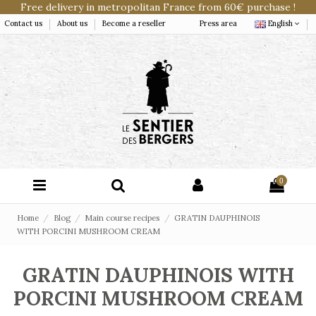
Free delivery in metropolitan France from 60€ purchase !
Contact us
About us
Become a reseller
Press area
English
0
Home
Blog
Main course recipes
GRATIN DAUPHINOIS
WITH PORCINI MUSHROOM CREAM
GRATIN DAUPHINOIS WITH
PORCINI MUSHROOM CREAM