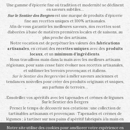
Une gamme d’épicerie fine où tradition et modernité se déclinent
en saveurs subtiles…
Sur le Sentier des Bergers
est une marque de produits d’épicerie
fine aux recettes uniques et 100% artisanales.
Afin de vous garantir les meilleures saveurs, nos recettes sont
élaborées à base de matières premières locales et de saisons, au
plus proche des artisans.
Notre vocation est de perpétuer les valeurs des
fabrications
artisanales
, en créant des
recettes uniques
avec des
produits
locaux
, et un
minimum d'ingrédients
.
Nous travaillons main dans la main avec les meilleurs artisans
régionaux, pour sans cesse faire évoluer nos recettes artisanales,
et sublimer les terroirs provençaux et italiens.
Sur le Sentier des Bergers
vise à mêler saveurs anciennes et
tendances nouvelles pour créer des produits originaux et uniques,
aux parfums de terroirs…
Ensoleillez vos apéritifs avec les tapenades et crèmes de légumes
Sur le Sentier des Bergers
Prenez le temps de découvrir nos créations : une collection de
tartinables artisanaux et provençaux : Tapenades et crèmes de
légumes ; à tartiner sur nos pains d’apéritif fabriqués à la main en
Italie. Des terrines artisanales aux ingrédients rigoureusement
Notre site utilise des cookies pour améliorer votre expérience en