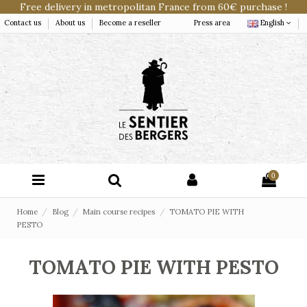
Free delivery in metropolitan France from 60€ purchase !
Contact us
About us
Become a reseller
Press area
English
0
Home
Blog
Main course recipes
TOMATO PIE WITH
PESTO
TOMATO PIE WITH PESTO