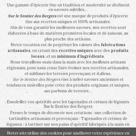
Une gamme d’épicerie fine où tradition et modernité se déclinent
en saveurs subtiles…
Sur le Sentier des Bergers
est une marque de produits d’épicerie
fine aux recettes uniques et 100% artisanales.
Afin de vous garantir les meilleures saveurs, nos recettes sont
élaborées à base de matières premières locales et de saisons, au
plus proche des artisans.
Notre vocation est de perpétuer les valeurs des
fabrications
artisanales
, en créant des
recettes uniques
avec des
produits
locaux
, et un
minimum d'ingrédients
.
Nous travaillons main dans la main avec les meilleurs artisans
régionaux, pour sans cesse faire évoluer nos recettes artisanales,
et sublimer les terroirs provençaux et italiens.
Sur le Sentier des Bergers
vise à mêler saveurs anciennes et
tendances nouvelles pour créer des produits originaux et uniques,
aux parfums de terroirs…
Ensoleillez vos apéritifs avec les tapenades et crèmes de légumes
Sur le Sentier des Bergers
Prenez le temps de découvrir nos créations : une collection de
tartinables artisanaux et provençaux : Tapenades et crèmes de
légumes ; à tartiner sur nos pains d’apéritif fabriqués à la main en
Italie. Des terrines artisanales aux ingrédients rigoureusement
Notre site utilise des cookies pour améliorer votre expérience en
sélectionnés, des sauces et pesto italiens, traditionnels et remplies