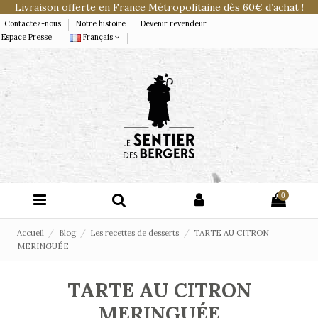
Livraison offerte en France Métropolitaine dès 60€ d’achat !
Contactez-nous
Notre histoire
Devenir revendeur
Espace Presse
Français
0
Accueil
Blog
Les recettes de desserts
TARTE AU CITRON
MERINGUÉE
TARTE AU CITRON
MERINGUÉE