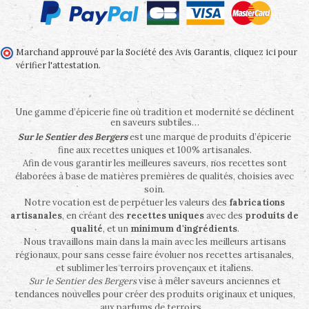
Marchand approuvé par la Société des Avis Garantis,
cliquez ici pour
vérifier l'attestation
.
Une gamme d’épicerie fine où tradition et modernité se déclinent
en saveurs subtiles…
Sur le Sentier des Bergers
est une marque de produits d’épicerie
fine aux recettes uniques et 100% artisanales.
Afin de vous garantir les meilleures saveurs, nos recettes sont
élaborées à base de matières premières de qualités, choisies avec
soin.
Notre vocation est de perpétuer les valeurs des
fabrications
artisanales
, en créant des
recettes uniques
avec des
produits de
qualité
, et un
minimum d'ingrédients
.
Nous travaillons main dans la main avec les meilleurs artisans
régionaux, pour sans cesse faire évoluer nos recettes artisanales,
et sublimer les terroirs provençaux et italiens.
Sur le Sentier des Bergers
vise à mêler saveurs anciennes et
tendances nouvelles pour créer des produits originaux et uniques,
aux parfums de terroirs…