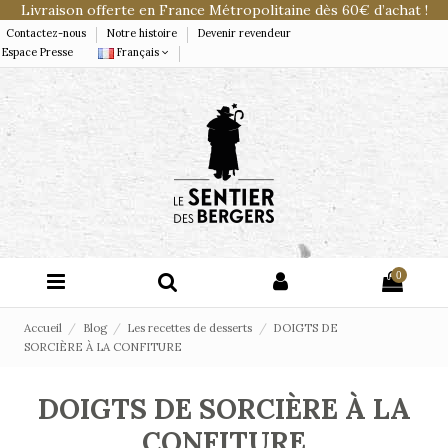
Livraison offerte en France Métropolitaine dès 60€ d’achat !
Contactez-nous
Notre histoire
Devenir revendeur
Espace Presse
Français
0
Accueil
Blog
Les recettes de desserts
DOIGTS DE
SORCIÈRE À LA CONFITURE
DOIGTS DE SORCIÈRE À LA
CONFITURE