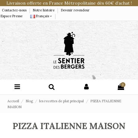
Livraison offerte en France Métropolitaine dès 60€ d’achat !
Contactez-nous
Notre histoire
Devenir revendeur
Espace Presse
Français
0
Accueil
Blog
les recettes de plat principal
PIZZA ITALIENNE
MAISON
PIZZA ITALIENNE MAISON