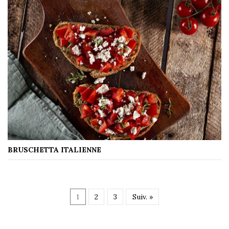
BRUSCHETTA ITALIENNE
1
2
3
Suiv. »