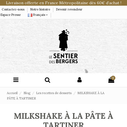
Livraison offerte en France Métropolitaine dès 60€ d’achat !
Contactez-nous
Notre histoire
Devenir revendeur
Espace Presse
Français
0
Accueil
Blog
Les recettes de desserts
MILKSHAKE À LA
PÂTE À TARTINER
MILKSHAKE À LA PÂTE À
TARTINER