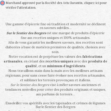
Marchand approuvé par la Société des Avis Garantis,
cliquez ici pour
vérifier l'attestation
.
Une gamme d’épicerie fine où tradition et modernité se déclinent
en saveurs subtiles…
Sur le Sentier des Bergers
est une marque de produits d’épicerie
fine aux recettes uniques et 100% artisanales.
Afin de vous garantir les meilleures saveurs, nos recettes sont
élaborées à base de matières premières de qualités, choisies avec
soin.
Notre vocation est de perpétuer les valeurs des
fabrications
artisanales
, en créant des
recettes uniques
avec des
produits de
qualité
, et un
minimum d'ingrédients
.
Nous travaillons main dans la main avec les meilleurs artisans
régionaux, pour sans cesse faire évoluer nos recettes artisanales,
et sublimer les terroirs provençaux et italiens.
Sur le Sentier des Bergers
vise à mêler saveurs anciennes et
tendances nouvelles pour créer des produits originaux et uniques,
aux parfums de terroirs…
Ensoleillez vos apéritifs avec les tapenades et crèmes de légumes
Sur le Sentier des Bergers