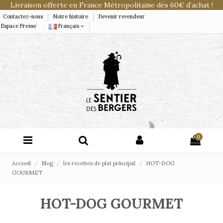
Livraison offerte en France Métropolitaine dès 60€ d’achat !
Contactez-nous
Notre histoire
Devenir revendeur
Espace Presse
Français
0
Accueil
Blog
les recettes de plat principal
HOT-DOG
GOURMET
HOT-DOG GOURMET