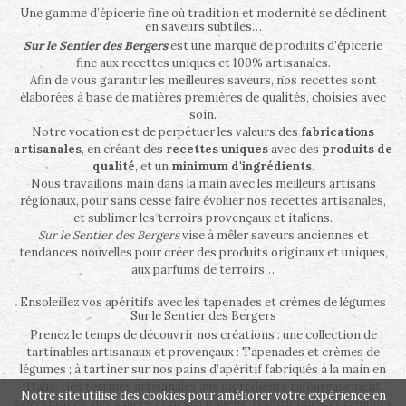
Une gamme d’épicerie fine où tradition et modernité se déclinent
en saveurs subtiles…
Sur le Sentier des Bergers
est une marque de produits d’épicerie
fine aux recettes uniques et 100% artisanales.
Afin de vous garantir les meilleures saveurs, nos recettes sont
élaborées à base de matières premières de qualités, choisies avec
soin.
Notre vocation est de perpétuer les valeurs des
fabrications
artisanales
, en créant des
recettes uniques
avec des
produits de
qualité
, et un
minimum d'ingrédients
.
Nous travaillons main dans la main avec les meilleurs artisans
régionaux, pour sans cesse faire évoluer nos recettes artisanales,
et sublimer les terroirs provençaux et italiens.
Sur le Sentier des Bergers
vise à mêler saveurs anciennes et
tendances nouvelles pour créer des produits originaux et uniques,
aux parfums de terroirs…
Ensoleillez vos apéritifs avec les tapenades et crèmes de légumes
Sur le Sentier des Bergers
Prenez le temps de découvrir nos créations : une collection de
tartinables artisanaux et provençaux : Tapenades et crèmes de
légumes ; à tartiner sur nos pains d’apéritif fabriqués à la main en
Italie. Des terrines artisanales aux ingrédients rigoureusement
Notre site utilise des cookies pour améliorer votre expérience en
sélectionnés, des sauces et pesto italiens, traditionnels et remplies