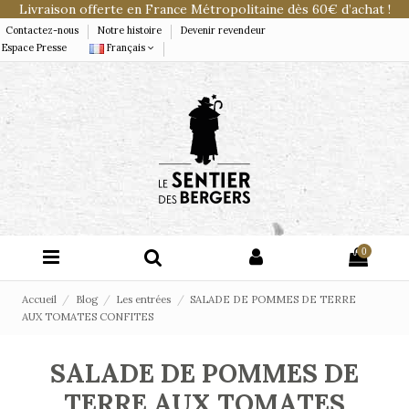
Livraison offerte en France Métropolitaine dès 60€ d’achat !
Contactez-nous
Notre histoire
Devenir revendeur
Espace Presse
Français
0
Accueil
Blog
Les entrées
SALADE DE POMMES DE TERRE
AUX TOMATES CONFITES
SALADE DE POMMES DE
TERRE AUX TOMATES