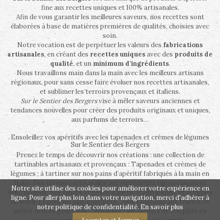
fine aux recettes uniques et 100% artisanales.
Afin de vous garantir les meilleures saveurs, nos recettes sont
élaborées à base de matières premières de qualités, choisies avec
soin.
Notre vocation est de perpétuer les valeurs des
fabrications
artisanales
, en créant des
recettes uniques
avec des
produits de
qualité
, et un
minimum d'ingrédients
.
Nous travaillons main dans la main avec les meilleurs artisans
régionaux, pour sans cesse faire évoluer nos recettes artisanales,
et sublimer les terroirs provençaux et italiens.
Sur le Sentier des Bergers
vise à mêler saveurs anciennes et
tendances nouvelles pour créer des produits originaux et uniques,
aux parfums de terroirs…
Ensoleillez vos apéritifs avec les tapenades et crèmes de légumes
Sur le Sentier des Bergers
Prenez le temps de découvrir nos créations : une collection de
tartinables artisanaux et provençaux : Tapenades et crèmes de
légumes ; à tartiner sur nos pains d’apéritif fabriqués à la main en
Italie. Des terrines artisanales aux ingrédients rigoureusement
Notre site utilise des cookies pour améliorer votre expérience en
sélectionnés, des sauces et pesto italiens, traditionnels et remplies
ligne. Pour aller plus loin dans votre navigation, merci d'adhérer à
de soleil. Et pour les plus gourmets… Des créations aux truffes, et
notre politique de confidentialité.
En savoir plus
autres délices gourmets… Rehaussez les saveurs de vos plats en