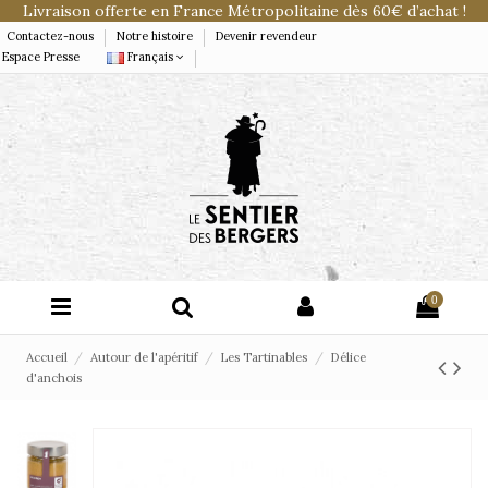
Livraison offerte en France Métropolitaine dès 60€ d’achat !
Contactez-nous
Notre histoire
Devenir revendeur
Espace Presse
Français
0
Accueil
Autour de l'apéritif
Les Tartinables
Délice
d'anchois