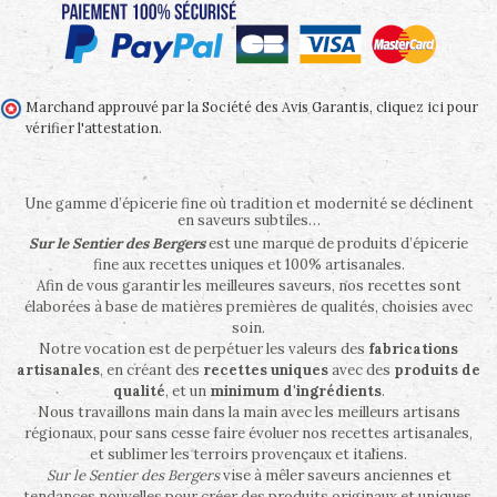
Marchand approuvé par la Société des Avis Garantis,
cliquez ici pour
vérifier l'attestation
.
Une gamme d’épicerie fine où tradition et modernité se déclinent
en saveurs subtiles…
Sur le Sentier des Bergers
est une marque de produits d’épicerie
fine aux recettes uniques et 100% artisanales.
Afin de vous garantir les meilleures saveurs, nos recettes sont
élaborées à base de matières premières de qualités, choisies avec
soin.
Notre vocation est de perpétuer les valeurs des
fabrications
artisanales
, en créant des
recettes uniques
avec des
produits de
qualité
, et un
minimum d'ingrédients
.
Nous travaillons main dans la main avec les meilleurs artisans
régionaux, pour sans cesse faire évoluer nos recettes artisanales,
et sublimer les terroirs provençaux et italiens.
Sur le Sentier des Bergers
vise à mêler saveurs anciennes et
tendances nouvelles pour créer des produits originaux et uniques,