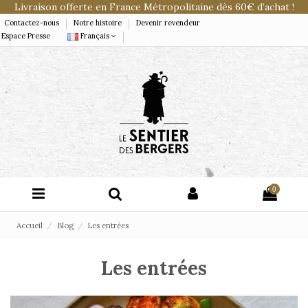
Livraison offerte en France Métropolitaine dès 60€ d’achat !
Contactez-nous
Notre histoire
Devenir revendeur
Espace Presse
Français
0
Accueil
Blog
Les entrées
Les entrées