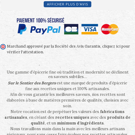
AFFICHER PLUS D'AVIS
Marchand approuvé par la Société des Avis Garantis,
cliquez ici pour
vérifier l'attestation
.
Une gamme d’épicerie fine où tradition et modernité se déclinent
en saveurs subtiles…
Sur le Sentier des Bergers
est une marque de produits d’épicerie
fine aux recettes uniques et 100% artisanales.
Afin de vous garantir les meilleures saveurs, nos recettes sont
élaborées à base de matières premières de qualités, choisies avec
soin.
Notre vocation est de perpétuer les valeurs des
fabrications
artisanales
, en créant des
recettes uniques
avec des
produits de
qualité
, et un
minimum d'ingrédients
.
Nous travaillons main dans la main avec les meilleurs artisans
régionaux, pour sans cesse faire évoluer nos recettes artisanales,