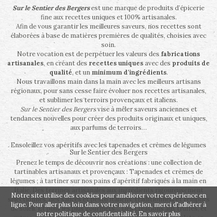
Sur le Sentier des Bergers
est une marque de produits d’épicerie
fine aux recettes uniques et 100% artisanales.
Afin de vous garantir les meilleures saveurs, nos recettes sont
élaborées à base de matières premières de qualités, choisies avec
soin.
Notre vocation est de perpétuer les valeurs des
fabrications
artisanales
, en créant des
recettes uniques
avec des
produits de
qualité
, et un
minimum d'ingrédients
.
Nous travaillons main dans la main avec les meilleurs artisans
régionaux, pour sans cesse faire évoluer nos recettes artisanales,
et sublimer les terroirs provençaux et italiens.
Sur le Sentier des Bergers
vise à mêler saveurs anciennes et
tendances nouvelles pour créer des produits originaux et uniques,
aux parfums de terroirs…
Ensoleillez vos apéritifs avec les tapenades et crèmes de légumes
Sur le Sentier des Bergers
Prenez le temps de découvrir nos créations : une collection de
tartinables artisanaux et provençaux : Tapenades et crèmes de
légumes ; à tartiner sur nos pains d’apéritif fabriqués à la main en
Italie. Des terrines artisanales aux ingrédients rigoureusement
Notre site utilise des cookies pour améliorer votre expérience en
sélectionnés, des sauces et pesto italiens, traditionnels et remplies
ligne. Pour aller plus loin dans votre navigation, merci d'adhérer à
de soleil. Et pour les plus gourmets… Des créations aux truffes, et
notre politique de confidentialité.
En savoir plus