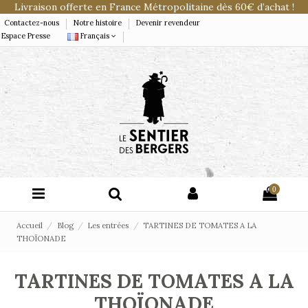
Livraison offerte en France Métropolitaine dès 60€ d’achat !
Contactez-nous
Notre histoire
Devenir revendeur
Espace Presse
Français
0
Accueil
Blog
Les entrées
TARTINES DE TOMATES A LA
THOÏONADE
TARTINES DE TOMATES A LA
THOÏONADE