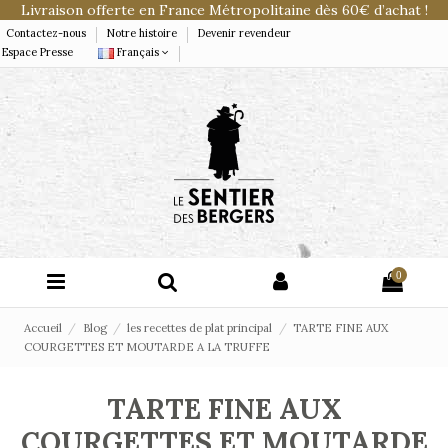
Livraison offerte en France Métropolitaine dès 60€ d’achat !
Contactez-nous
Notre histoire
Devenir revendeur
Espace Presse
Français
0
Accueil
Blog
les recettes de plat principal
TARTE FINE AUX
COURGETTES ET MOUTARDE A LA TRUFFE
TARTE FINE AUX
COURGETTES ET MOUTARDE