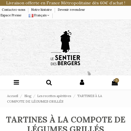
Livraison offerte en France Métropolitaine dès 60€ d’achat !
Contactez-nous
Notre histoire
Devenir revendeur
Espace Presse
Français
0
Accueil
Blog
Les recettes apéritives
TARTINES À LA
COMPOTE DE LÉGUMES GRILLÉS
TARTINES À LA COMPOTE DE
LÉGUMES GRILLÉS