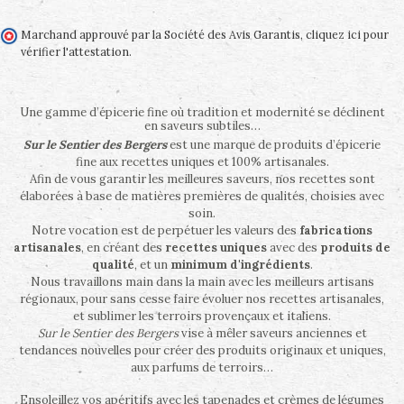
Marchand approuvé par la Société des Avis Garantis,
cliquez ici pour
vérifier l'attestation
.
Une gamme d’épicerie fine où tradition et modernité se déclinent
en saveurs subtiles…
Sur le Sentier des Bergers
est une marque de produits d’épicerie
fine aux recettes uniques et 100% artisanales.
Afin de vous garantir les meilleures saveurs, nos recettes sont
élaborées à base de matières premières de qualités, choisies avec
soin.
Notre vocation est de perpétuer les valeurs des
fabrications
artisanales
, en créant des
recettes uniques
avec des
produits de
qualité
, et un
minimum d'ingrédients
.
Nous travaillons main dans la main avec les meilleurs artisans
régionaux, pour sans cesse faire évoluer nos recettes artisanales,
et sublimer les terroirs provençaux et italiens.
Sur le Sentier des Bergers
vise à mêler saveurs anciennes et
tendances nouvelles pour créer des produits originaux et uniques,
aux parfums de terroirs…
Ensoleillez vos apéritifs avec les tapenades et crèmes de légumes