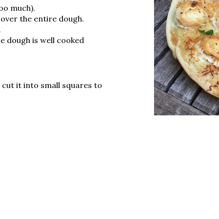
too much).
 over the entire dough.
.
e dough is well cooked
 cut it into small squares to