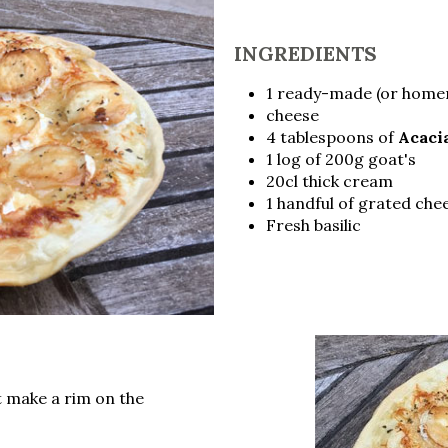
INGREDIENTS
1 ready-made (or home
cheese
4 tablespoons of
Acaci
1 log of 200g goat's
20cl thick cream
1 handful of grated che
Fresh basilic
t make a rim on the