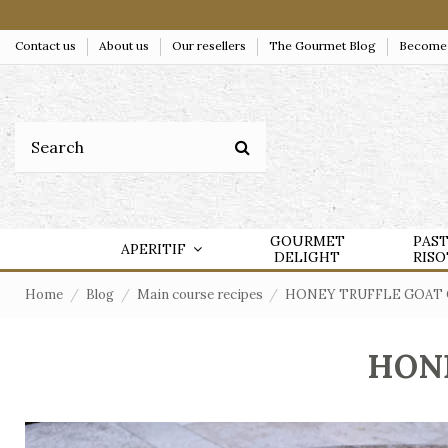
Contact us
About us
Our resellers
The Gourmet Blog
Become a
GOURMET
PAS
APERITIF
DELIGHT
RIS
Home
Blog
Main course recipes
HONEY TRUFFLE GOAT 
HONE