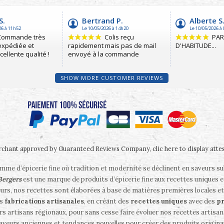
SHOW MORE CUSTOMER REVIEWS
chant approved by Guaranteed Reviews Company,
clic here to display atte
me d’épicerie fine où tradition et modernité se déclinent en saveurs s
 Bergers
est une marque de produits d’épicerie fine aux recettes uniques e
eurs, nos recettes sont élaborées à base de matières premières locales et
es
fabrications artisanales
, en créant des
recettes uniques
avec des
pr
rs artisans régionaux, pour sans cesse faire évoluer nos recettes artisanal
saveurs anciennes et tendances nouvelles pour créer des produits origina