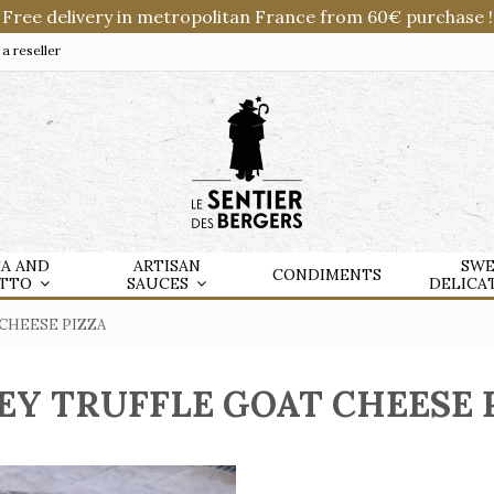
Free delivery in metropolitan France from 60€ purchase !
 reseller
TA AND
ARTISAN
SWE
CONDIMENTS
OTTO
SAUCES
DELICA
CHEESE PIZZA
Y TRUFFLE GOAT CHEESE 