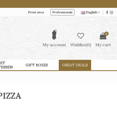
Press area
Professionals
English
0
My account
Wishlist(
0
)
My cart
ET
GIFT BOXES
GREAT DEALS
TESSEN
PIZZA