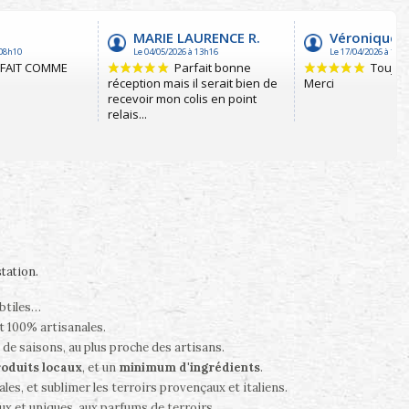
station
.
ubtiles…
t 100% artisanales.
 de saisons, au plus proche des artisans.
oduits locaux
, et un
minimum d'ingrédients
.
es, et sublimer les terroirs provençaux et italiens.
ux et uniques, aux parfums de terroirs…