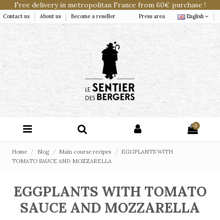
Free delivery in metropolitan France from 60€ purchase !
Contact us
About us
Become a reseller
Press area
English
0
Home
Blog
Main course recipes
EGGPLANTS WITH
TOMATO SAUCE AND MOZZARELLA
EGGPLANTS WITH TOMATO
SAUCE AND MOZZARELLA