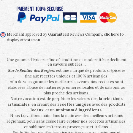
Merchant approved by Guaranteed Reviews Company,
clic here to
display attestation
.
Une gamme d’épicerie fine où tradition et modernité se déclinent
en saveurs subtiles…
Sur le Sentier des Bergers
est une marque de produits d’épicerie
fine aux recettes uniques et 100% artisanales.
Afin de vous garantir les meilleures saveurs, nos recettes sont
élaborées à base de matières premières locales et de saisons, au
plus proche des artisans.
Notre vocation est de perpétuer les valeurs des
fabrications
artisanales
, en créant des
recettes uniques
avec des
produits
locaux
, et un
minimum d'ingrédients
.
Nous travaillons main dans la main avec les meilleurs artisans
régionaux, pour sans cesse faire évoluer nos recettes artisanales,
et sublimer les terroirs provençaux et italiens.
Sur le Sentier des Bergers
vise à mêler saveurs anciennes et