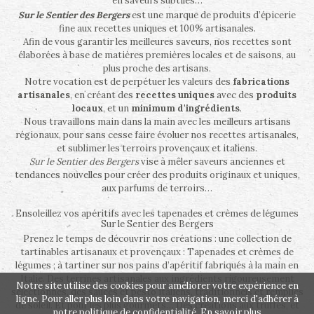
en saveurs subtiles…
Sur le Sentier des Bergers
est une marque de produits d’épicerie
fine aux recettes uniques et 100% artisanales.
Afin de vous garantir les meilleures saveurs, nos recettes sont
élaborées à base de matières premières locales et de saisons, au
plus proche des artisans.
Notre vocation est de perpétuer les valeurs des
fabrications
artisanales
, en créant des
recettes uniques
avec des
produits
locaux
, et un
minimum d'ingrédients
.
Nous travaillons main dans la main avec les meilleurs artisans
régionaux, pour sans cesse faire évoluer nos recettes artisanales,
et sublimer les terroirs provençaux et italiens.
Sur le Sentier des Bergers
vise à mêler saveurs anciennes et
tendances nouvelles pour créer des produits originaux et uniques,
aux parfums de terroirs…
Ensoleillez vos apéritifs avec les tapenades et crèmes de légumes
Sur le Sentier des Bergers
Prenez le temps de découvrir nos créations : une collection de
tartinables artisanaux et provençaux : Tapenades et crèmes de
légumes ; à tartiner sur nos pains d’apéritif fabriqués à la main en
Italie. Des terrines artisanales aux ingrédients rigoureusement
Notre site utilise des cookies pour améliorer votre expérience en
sélectionnés, des sauces et pesto italiens, traditionnels et remplies
ligne. Pour aller plus loin dans votre navigation, merci d'adhérer à
de soleil. Et pour les plus gourmets… Des créations aux truffes, et
notre politique de confidentialité.
En savoir plus