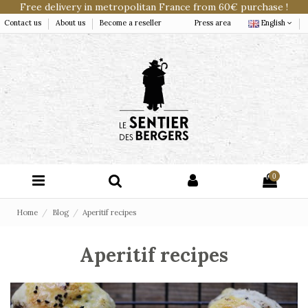
Free delivery in metropolitan France from 60€ purchase !
Contact us
About us
Become a reseller
Press area
English
0
Home
Blog
Aperitif recipes
Aperitif recipes