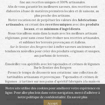
fine aux recettes uniques et 100% artisanales.
Afin de vous garantir les meilleures saveurs, nos recettes sont
élaborées à base de matières premières locales et de saisons, au
plus proche des artisans.
Notre vocation est de perpétuer les valeurs des
fabrications
artisanales
, en créant des
recettes uniques
avec des
produits
locaux
, et un
minimum d'ingrédients
.
Nous travaillons main dans la main avec les meilleurs artisans
régionaux, pour sans cesse faire évoluer nos recettes artisanales,
et sublimer les terroirs provençaux et italiens.
Sur le Sentier des Bergers
vise à mêler saveurs anciennes et
tendances nouvelles pour créer des produits originaux et uniques,
aux parfums de terroirs…
Ensoleillez vos apéritifs avec les tapenades et crèmes de légumes
Sur le Sentier des Bergers
Prenez le temps de découvrir nos créations : une collection de
tartinables artisanaux et provençaux : Tapenades et crèmes de
légumes ; à tartiner sur nos pains d’apéritif fabriqués à la main en
Italie. Des terrines artisanales aux ingrédients rigoureusement
Notre site utilise des cookies pour améliorer votre expérience en
sélectionnés, des sauces et pesto italiens, traditionnels et remplies
ligne. Pour aller plus loin dans votre navigation, merci d'adhérer à
de soleil. Et pour les plus gourmets… Des créations aux truffes, et
notre politique de confidentialité.
En savoir plus
autres délices gourmets… Rehaussez les saveurs de vos plats en
Accept
vous laissant surprendre par le parfum de la truffe !