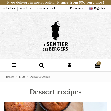
Free delivery in metropolitan France from 60€ purchase !
Contact us
About us
Become a reseller
Press area
English
0
Home
Blog
Dessert recipes
Dessert recipes