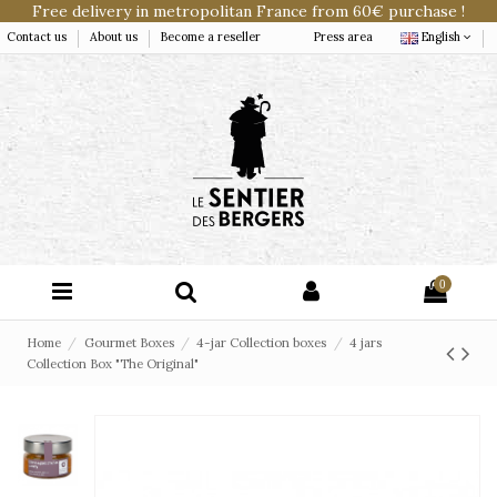
Free delivery in metropolitan France from 60€ purchase !
Contact us
About us
Become a reseller
Press area
English
0
Home
Gourmet Boxes
4-jar Collection boxes
4 jars
Collection Box "The Original"