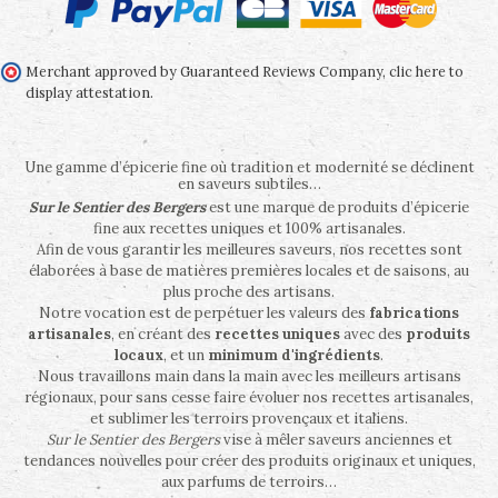
Merchant approved by Guaranteed Reviews Company,
clic here to
display attestation
.
Une gamme d’épicerie fine où tradition et modernité se déclinent
en saveurs subtiles…
Sur le Sentier des Bergers
est une marque de produits d’épicerie
fine aux recettes uniques et 100% artisanales.
Afin de vous garantir les meilleures saveurs, nos recettes sont
élaborées à base de matières premières locales et de saisons, au
plus proche des artisans.
Notre vocation est de perpétuer les valeurs des
fabrications
artisanales
, en créant des
recettes uniques
avec des
produits
locaux
, et un
minimum d'ingrédients
.
Nous travaillons main dans la main avec les meilleurs artisans
régionaux, pour sans cesse faire évoluer nos recettes artisanales,
et sublimer les terroirs provençaux et italiens.
Sur le Sentier des Bergers
vise à mêler saveurs anciennes et
tendances nouvelles pour créer des produits originaux et uniques,
aux parfums de terroirs…