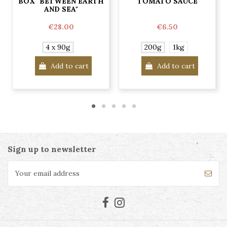
BOX "BETWEEN EARTH
TOMATO SAUCE
AND SEA"
€28.00
€6.50
4 x 90g
200g
1kg
Add to cart
Add to cart
Sign up to newsletter