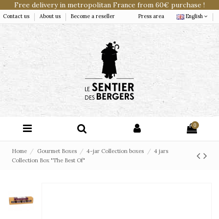
Free delivery in metropolitan France from 60€ purchase !
Contact us
About us
Become a reseller
Press area
English
0
Home
Gourmet Boxes
4-jar Collection boxes
4 jars
Collection Box "The Best Of"