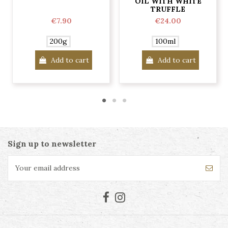
OIL WITH WHITE
TRUFFLE
€7.90
€24.00
200g
100ml
Add to cart
Add to cart
Sign up to newsletter