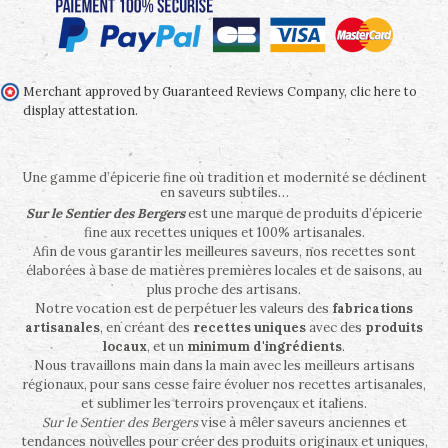
Merchant approved by Guaranteed Reviews Company,
clic here to
display attestation
.
Une gamme d’épicerie fine où tradition et modernité se déclinent
en saveurs subtiles…
Sur le Sentier des Bergers
est une marque de produits d’épicerie
fine aux recettes uniques et 100% artisanales.
Afin de vous garantir les meilleures saveurs, nos recettes sont
élaborées à base de matières premières locales et de saisons, au
plus proche des artisans.
Notre vocation est de perpétuer les valeurs des
fabrications
artisanales
, en créant des
recettes uniques
avec des
produits
locaux
, et un
minimum d'ingrédients
.
Nous travaillons main dans la main avec les meilleurs artisans
régionaux, pour sans cesse faire évoluer nos recettes artisanales,
et sublimer les terroirs provençaux et italiens.
Sur le Sentier des Bergers
vise à mêler saveurs anciennes et
tendances nouvelles pour créer des produits originaux et uniques,