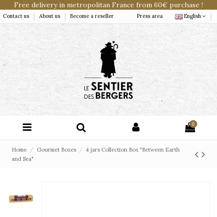
Free delivery in metropolitan France from 60€ purchase !
Contact us
About us
Become a reseller
Press area
English
0
Home
Gourmet Boxes
4 jars Collection Box "Between Earth
and Sea"