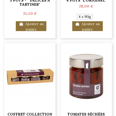
3 POTS - " DÉLICES À
4 POTS "L'ORIGINAL"
TARTINER"
28,00 €
25,50 €
4 x 90g
Ajouter au
Ajouter au
panier
panier
COFFRET COLLECTION
TOMATES SÉCHÉES