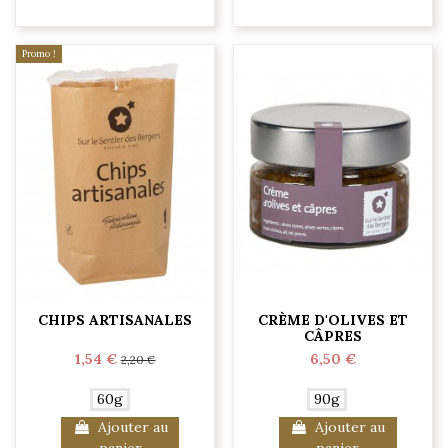
Promo !
CHIPS ARTISANALES
CRÈME D'OLIVES ET
CÂPRES
1,54 €
6,50 €
2,20 €
60g
90g
Ajouter au
Ajouter au
panier
panier