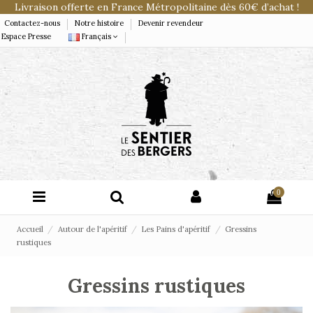
Livraison offerte en France Métropolitaine dès 60€ d’achat !
Contactez-nous
Notre histoire
Devenir revendeur
Espace Presse
Français
0
Accueil
Autour de l'apéritif
Les Pains d'apéritif
Gressins
rustiques
Gressins rustiques