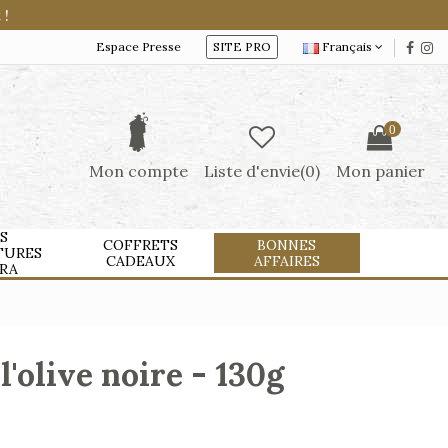
 !
Espace Presse
SITE PRO
Français
0
Mon compte
Liste d'envie(
0
)
Mon panier
S
COFFRETS
BONNES
TURES
CADEAUX
AFFAIRES
RA
l'olive noire - 130g