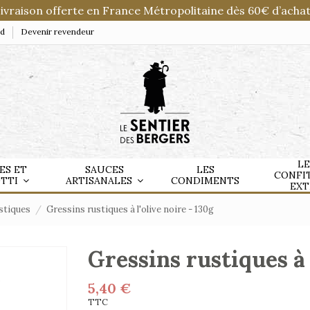
ivraison offerte en France Métropolitaine dès 60€ d’achat
nd
Devenir revendeur
LE
ES ET
SAUCES
LES
CONFI
OTTI
ARTISANALES
CONDIMENTS
EXT
stiques
Gressins rustiques à l'olive noire - 130g
Gressins rustiques à 
5,40 €
TTC