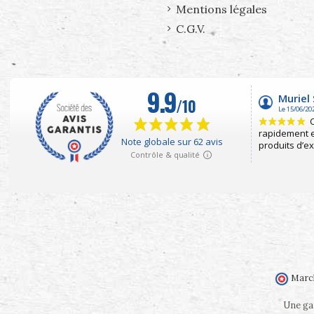
Mentions légales
C.G.V.
March
Une gam