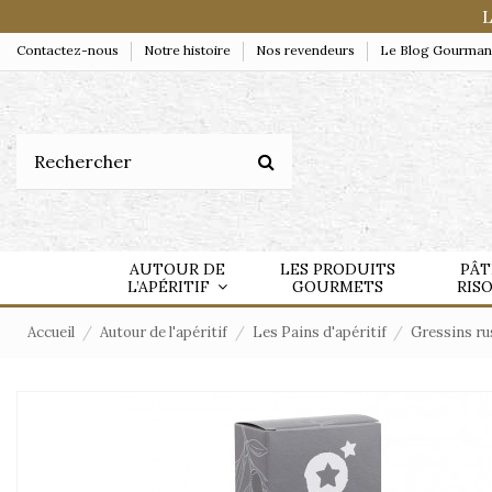
L
Contactez-nous
Notre histoire
Nos revendeurs
Le Blog Gourma
AUTOUR DE
LES PRODUITS
PÂT
L’APÉRITIF
GOURMETS
RIS
Accueil
Autour de l'apéritif
Les Pains d'apéritif
Gressins ru