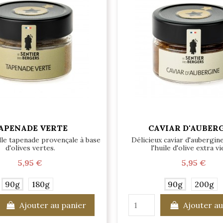
APENADE VERTE
CAVIAR D'AUBER
lle tapenade provençale à base
Délicieux caviar d'aubergin
d'olives vertes.
l'huile d'olive extra v
5,95 €
5,95 €
90g
180g
90g
200g
Ajouter au panier
Ajouter au