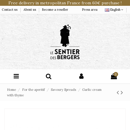
Free delivery in metropolitan France from 60€ purchase !
Contact us
About us
Become a reseller
Press area
English
0
Home
For the aperitif
Savoury Spreads
Garlic cream
with thyme