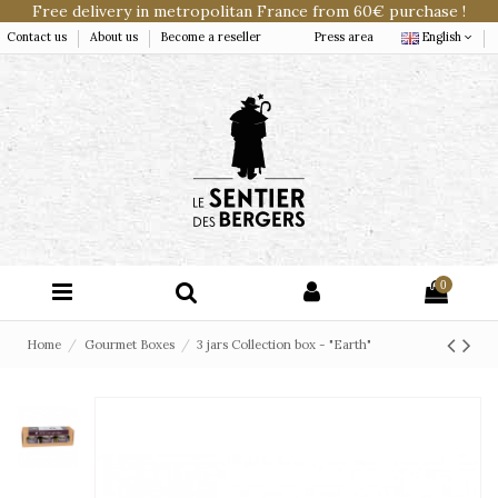
Free delivery in metropolitan France from 60€ purchase !
Contact us
About us
Become a reseller
Press area
English
0
Home
Gourmet Boxes
3 jars Collection box - "Earth"