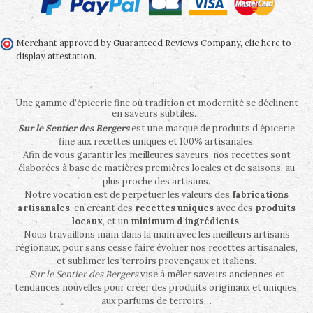
Merchant approved by Guaranteed Reviews Company,
clic here to
display attestation
.
Une gamme d’épicerie fine où tradition et modernité se déclinent
en saveurs subtiles…
Sur le Sentier des Bergers
est une marque de produits d’épicerie
fine aux recettes uniques et 100% artisanales.
Afin de vous garantir les meilleures saveurs, nos recettes sont
élaborées à base de matières premières locales et de saisons, au
plus proche des artisans.
Notre vocation est de perpétuer les valeurs des
fabrications
artisanales
, en créant des
recettes uniques
avec des
produits
locaux
, et un
minimum d'ingrédients
.
Nous travaillons main dans la main avec les meilleurs artisans
régionaux, pour sans cesse faire évoluer nos recettes artisanales,
et sublimer les terroirs provençaux et italiens.
Sur le Sentier des Bergers
vise à mêler saveurs anciennes et
tendances nouvelles pour créer des produits originaux et uniques,
aux parfums de terroirs…