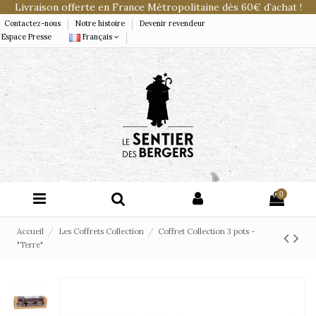
Livraison offerte en France Métropolitaine dès 60€ d’achat !
Contactez-nous
Notre histoire
Devenir revendeur
Espace Presse
Français
0
Accueil
Les Coffrets Collection
Coffret Collection 3 pots -
"Terre"