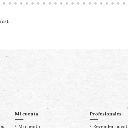
rest
Mi cuenta
Profesionales
os
Mi cuenta
Revender nuest