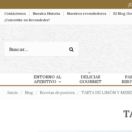
¡
Contáctenos
Nuestra Historia
Nuestros revendedores
El Blog G
¡Convertite en Revendedor!
ENTORNO AL
DELICIAS
PA
APERITIVO
GOURMET
RIS
Inicio
Blog
Recetas de postres
TARTA DE LIMÓN Y MER
T