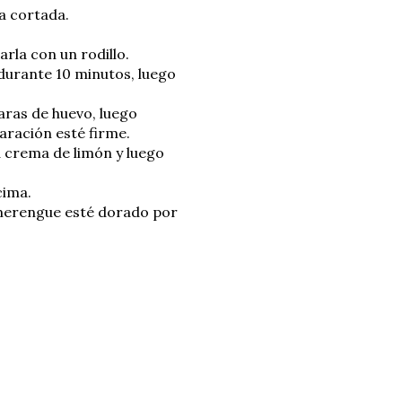
la cortada.
rla con un rodillo.
durante 10 minutos, luego
claras de huevo, luego
paración esté firme.
a crema de limón y luego
cima.
 merengue esté dorado por