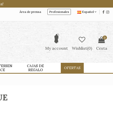
a!
Área de prensa
Profesionales
Español
0
My account
Wishlist(
0
)
Cesta
TESSEN
CAJAS DE
OFERTAS
LCE
REGALO
UE