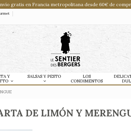
Envío gratis en Francia metropolitana desde 60€ de compr
ourmet
STA Y
SALSAS Y PESTO
LOS
DELICA
OTTO
CONDIMENTOS
DU
ENGUE
ARTA DE LIMÓN Y MERENG