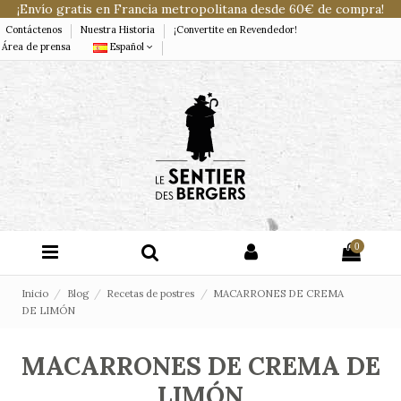
¡Envío gratis en Francia metropolitana desde 60€ de compra!
Contáctenos
Nuestra Historia
¡Convertite en Revendedor!
Área de prensa
Español
0
Inicio
Blog
Recetas de postres
MACARRONES DE CREMA
DE LIMÓN
MACARRONES DE CREMA DE
LIMÓN