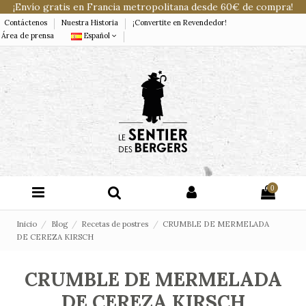
¡Envío gratis en Francia metropolitana desde 60€ de compra!
Contáctenos
Nuestra Historia
¡Convertite en Revendedor!
Área de prensa
Español
0
Inicio
Blog
Recetas de postres
CRUMBLE DE MERMELADA
DE CEREZA KIRSCH
CRUMBLE DE MERMELADA
DE CEREZA KIRSCH