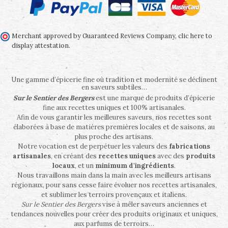
Merchant approved by Guaranteed Reviews Company,
clic here to
display attestation
.
Une gamme d’épicerie fine où tradition et modernité se déclinent
en saveurs subtiles…
Sur le Sentier des Bergers
est une marque de produits d’épicerie
fine aux recettes uniques et 100% artisanales.
Afin de vous garantir les meilleures saveurs, nos recettes sont
élaborées à base de matières premières locales et de saisons, au
plus proche des artisans.
Notre vocation est de perpétuer les valeurs des
fabrications
artisanales
, en créant des
recettes uniques
avec des
produits
locaux
, et un
minimum d'ingrédients
.
Nous travaillons main dans la main avec les meilleurs artisans
régionaux, pour sans cesse faire évoluer nos recettes artisanales,
et sublimer les terroirs provençaux et italiens.
Sur le Sentier des Bergers
vise à mêler saveurs anciennes et
tendances nouvelles pour créer des produits originaux et uniques,
aux parfums de terroirs…