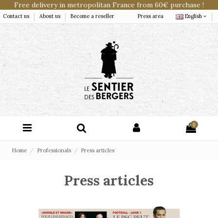
Free delivery in metropolitan France from 60€ purchase !
Contact us
About us
Become a reseller
Press area
English
0
Home
Professionals
Press articles
Press articles