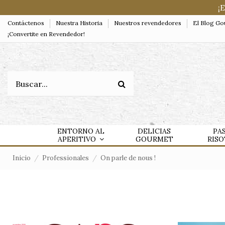
¡
Contáctenos
Nuestra Historia
Nuestros revendedores
El Blog G
¡Convertite en Revendedor!
ENTORNO AL
DELICIAS
PA
APERITIVO
GOURMET
RIS
Inicio
Professionales
On parle de nous !