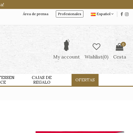
a!
Área de prensa
Profesionales
Español
0
My account
Wishlist(
0
)
Cesta
TESSEN
CAJAS DE
OFERTAS
LCE
REGALO