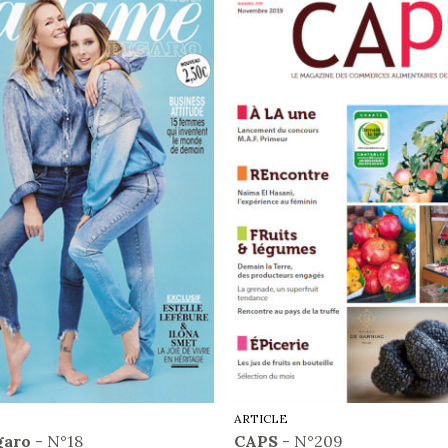
ARTICLE
garo
- N°18
CAPS
- N°209