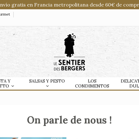
Envío gratis en Francia metropolitana desde 60€ de compr
ourmet
STA Y
SALSAS Y PESTO
LOS
DELICA
OTTO
CONDIMENTOS
DU
On parle de nous !